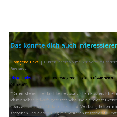
Begleite mich auf meinen
Abenteuern
Das könnte dich auch interessiere
Orangene Links
| Führen innerhalb meiner Seite zu ander
Reviews
.
Blaue Links |
Führen überwiegend direkt auf
Amazon
u
Affiliate*).
*Dir entstehen hierdurch keine zusätzlichen Kosten. Ich em
ich mir selbst gekauft/getestet habe und die mich teilweise
überzeugt haben. Affiliate-Links und Werbung helfen m
schreiben und diesen Blog mit weiteren kostenlosen Featu