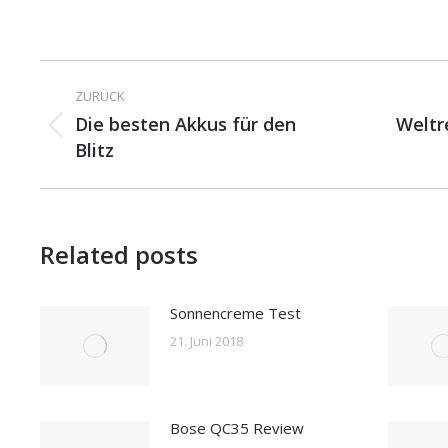
Kommentarnavigation
ZURÜCK
Die besten Akkus für den
Weltr
Vorheriger
Nächste
Blitz
Beitrag:
Beitrag:
Related posts
Sonnencreme Test
21. Juni 2018
Bose QC35 Review