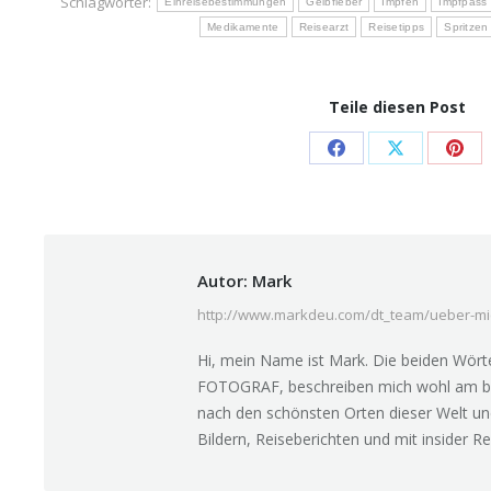
Schlagwörter:
Einreisebestimmungen
Gelbfieber
Impfen
Impfpass
Medikamente
Reisearzt
Reisetipps
Spritzen
Teile diesen Post
Share
Share
Sha
on
on
on
Facebook
X
Pint
Autor:
Mark
http://www.markdeu.com/dt_team/ueber-mi
Hi, mein Name ist Mark. Die beiden Wö
FOTOGRAF, beschreiben mich wohl am bes
nach den schönsten Orten dieser Welt un
Bildern, Reiseberichten und mit insider Rei