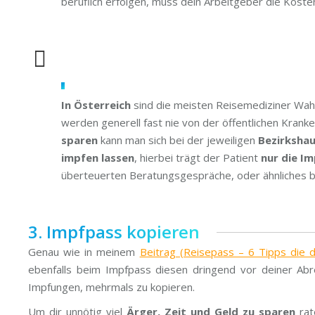
beruflich erfolgen, muss dein Arbeitgeber die Kost
In Österreich
sind die meisten Reisemediziner Wah
werden generell fast nie von der öffentlichen Kr
sparen
kann man sich bei der jeweiligen
Bezirksha
impfen lassen
, hierbei trägt der Patient
nur die I
überteuerten Beratungsgespräche, oder ähnliches b
3. Impfpass kopieren
Genau wie in meinem
Beitrag (Reisepass – 6 Tipps die 
ebenfalls beim Impfpass diesen dringend vor deiner Abre
Impfungen, mehrmals zu kopieren.
Um dir unnötig viel
Ärger, Zeit und Geld zu sparen
rat