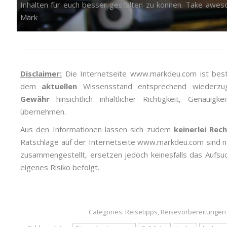
Inhalten für euch besser gestalten zu können. Take awes
Mark
Disclaimer:
Die Internetseite www.markdeu.com ist best
dem
aktuellen
Wissensstand entsprechend wiederz
Gewähr
hinsichtlich inhaltlicher Richtigkeit, Genauigke
übernehmen.
Aus den Informationen lassen sich zudem
keinerlei Rec
Ratschläge auf der Internetseite www.markdeu.com sind
zusammengestellt, ersetzen jedoch keinesfalls das Aufsu
eigenes Risiko befolgt.
Categories:
Reisetipps
,
Reisevorbereitungen