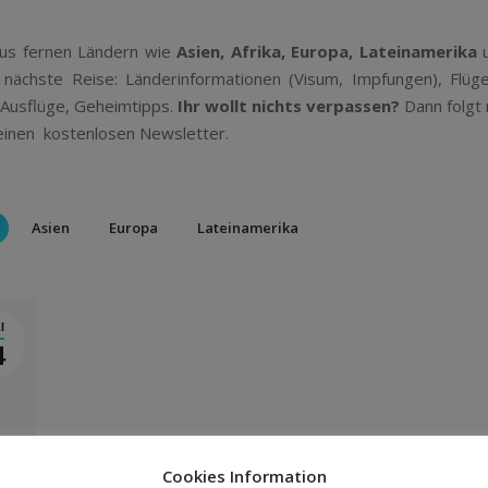
aus fernen Ländern wie
Asien, Afrika, Europa, Lateinamerika
u
nächste Reise: Länderinformationen (Visum, Impfungen), Flüg
 Ausflüge, Geheimtipps.
Ihr wollt nichts verpassen?
Dann folgt 
meinen kostenlosen Newsletter.
Asien
Europa
Lateinamerika
I
4
Cookies Information