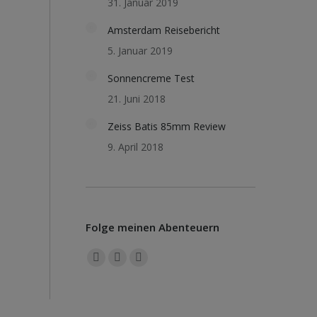
31. Januar 2019
Amsterdam Reisebericht
5. Januar 2019
Sonnencreme Test
21. Juni 2018
Zeiss Batis 85mm Review
9. April 2018
Folge meinen Abenteuern
Finden Sie uns auf:
Facebook
X
YouTube
page
page
page
opens
opens
opens