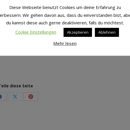
Diese Webseite benutzt Cookies um deine Erfahrung zu
erbessern. Wir gehen davon aus, dass du einverstanden bist, ab
du kannst diese auch gerne deaktivieren, falls du möchtest.
Cookie Einstellungen
Akzeptieren
Ablehnen
Mehr lesen
tare
Teile diese Seite
Share
Share
Share
on
on
on
Facebook
X
Pinterest