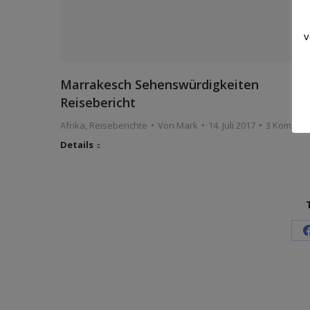
v
Marrakesch Sehenswürdigkeiten
Reisebericht
Afrika
,
Reiseberichte
Von
Mark
14. Juli 2017
3 Kommen
Details