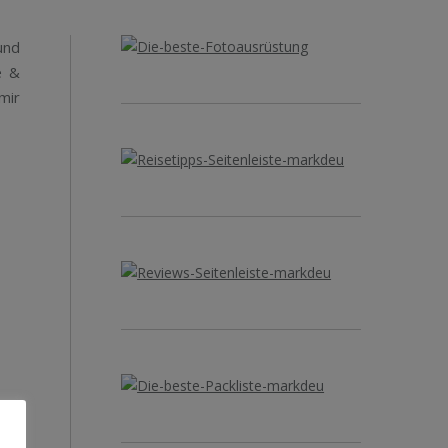
nd
e &
mir