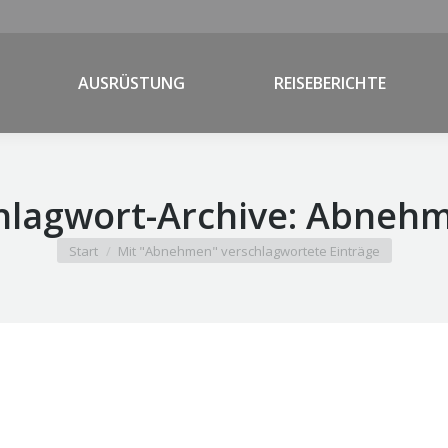
AUSRÜSTUNG
REISEBERICHTE
hlagwort-Archive:
Abneh
Sie befinden sich hier:
Start
Mit "Abnehmen" verschlagwortete Einträge