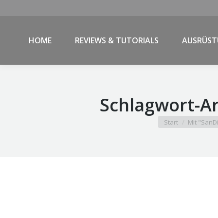
HOME
REVIEWS & TUTORIALS
AUSRÜS
Schlagwort-Ar
Sie befinden sich h
Start
Mit "SanDi