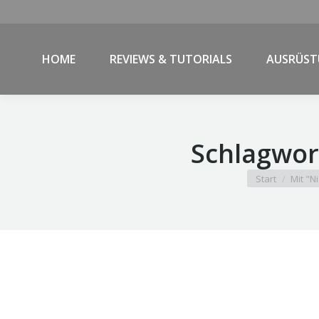
HOME
REVIEWS & TUTORIALS
AUSRÜS
Schlagwor
Sie befinden si
Start
Mit "N