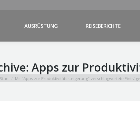
AUSRÜSTUNG
REISEBERICHTE
chive:
Apps zur Produktivi
e befinden sich hier:
Start
Mit "Apps zur Produktivitätssteigerung" verschlagwortete Einträg