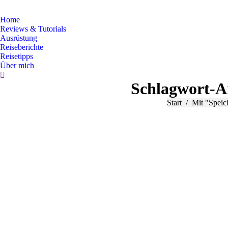
Home
Reviews & Tutorials
Ausrüstung
Reiseberichte
Reisetipps
Über mich
Search:
Schlagwort-A
Sie befinden sich h
Start
Mit "Speic