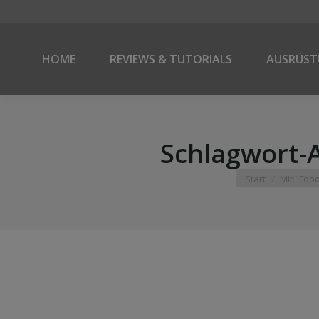
HOME
REVIEWS & TUTORIALS
AUSRÜS
Schlagwort-
Sie befinden sich 
Start
Mit "Foo